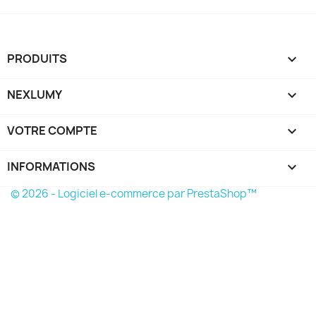
PRODUITS

NEXLUMY

VOTRE COMPTE

INFORMATIONS
keyboard_arrow_down
© 2026 - Logiciel e-commerce par PrestaShop™